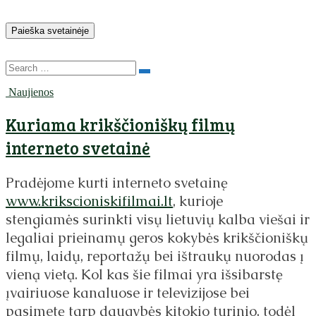
Paieška svetainėje
Search
Naujienos
Kuriama krikščioniškų filmų
interneto svetainė
Pradėjome kurti interneto svetainę
www.krikscioniskifilmai.lt
, kurioje
stengiamės surinkti visų lietuvių kalba viešai ir
legaliai prieinamų geros kokybės krikščioniškų
filmų, laidų, reportažų bei ištraukų nuorodas į
vieną vietą. Kol kas šie filmai yra išsibarstę
įvairiuose kanaluose ir televizijose bei
pasimetę tarp daugybės kitokio turinio, todėl