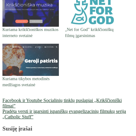
Kuriama krikščioniškos muzikos
„Net for God” krikščioniškų
interneto svetainė
filmų įgarsinimas
Kuriama tikybos metodinės
medžiagos svetainė
Facebook ir Youtube Socialinių tinklų puslapiai „Krikščioniški
filmai”
Pradėta versti ir įgarsinti ispaniškų evangelizacinių filmukų serija
„Catholic Stuff”
Susiję įrašai