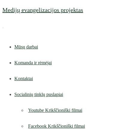
Skip
Medijų evangelizacijos projektas
to
content
Mūsų darbai
Komanda ir rėmėjai
Kontaktai
Socialinių tinklų puslapiai
Youtube Krikščioniški filmai
Facebook Krikščioniški filmai