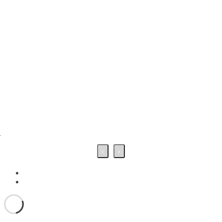
…
‹
›